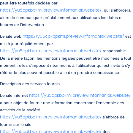
peut être toutefois décidée par
, qui s’efforcera
https://yu5cpkbpkml.preview.infomaniak.website/
alors de communiquer préalablement aux utilisateurs les dates et
heures de l’intervention.
Le site web
est
https://yu5cpkbpkml.preview.infomaniak.website/
mis à jour régulièrement par
responsable.
https://yu5cpkbpkml.preview.infomaniak.website/
De la même façon, les mentions légales peuvent être modifiées à tout
moment : elles s’imposent néanmoins à l’utilisateur qui est invité à s’y
référer le plus souvent possible afin d’en prendre connaissance.
Description des services fournis
Le site internet
https://yu5cpkbpkml.preview.infomaniak.website/
a pour objet de fournir une information concernant l’ensemble des
activités de la société.
s’efforce de
https://yu5cpkbpkml.preview.infomaniak.website/
fournir sur le site
des
https://yu5cpkbpkml.preview.infomaniak.website/